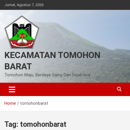
Skip
Jumat, Agustus 7, 2026
to
content
KECAMATAN TOMOHON
BARAT
Tomohon Maju, Berdaya Saing Dan Sejahtera
Home
tomohonbarat
Tag:
tomohonbarat