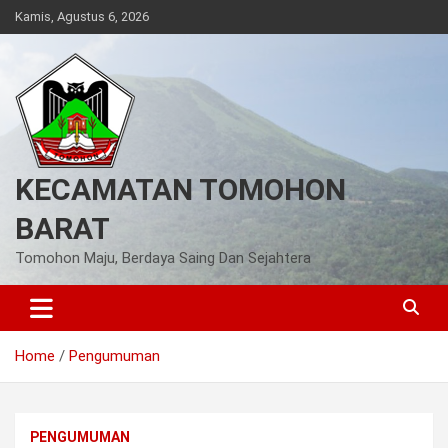
Skip
Kamis, Agustus 6, 2026
to
content
KECAMATAN TOMOHON
BARAT
Tomohon Maju, Berdaya Saing Dan Sejahtera
Home
Pengumuman
PENGUMUMAN