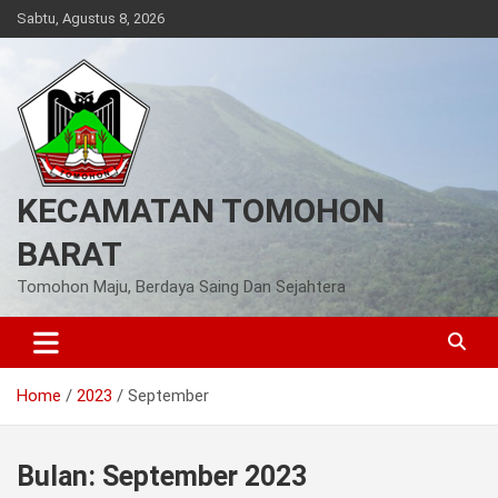
Skip
Sabtu, Agustus 8, 2026
to
content
KECAMATAN TOMOHON
BARAT
Tomohon Maju, Berdaya Saing Dan Sejahtera
Home
2023
September
Bulan:
September 2023