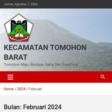
Skip
Jumat, Agustus 7, 2026
to
content
KECAMATAN TOMOHON
BARAT
Tomohon Maju, Berdaya Saing Dan Sejahtera
Home
2024
Februari
Bulan:
Februari 2024